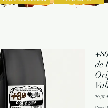
+80
de 
Ori
Val
30,90 
Costa Ri