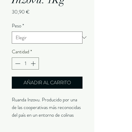
Precio
30,90 €
Peso
*
Cantidad
*
AÑADIR AL CARRITO
Ruanda Inzovu. Producido por una
de las cooperativas más reconocidas
del país en un entorno de colinas
volcánicas a más de 1,500 metros
de altitud, el café de especialidad de