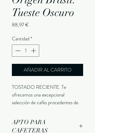
Tueste Oscuro
Precio
88,97 €
Cantidad
*
AÑADIR AL CARRITO
TOSTADO RECIENTE. Te
ofrecemos una excepcional
selección de cafés procedentes de
Brasil, 100% Arábica y con
personalidad propia. Tueste Oscuro.
APTO PARA
Disfruta en tu casa del mejor café.
CAFETERAS