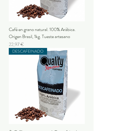
Café en grano natural. 100% Arábica.
Origen Brasil, 1kg. Tueste artesano
Precio
22,97 €
DESCAFEINADO