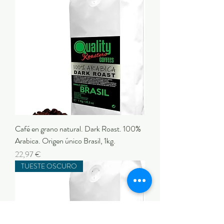
Café en grano natural. Dark Roast. 100%
Arabica. Origen único Brasil, 1kg.
Precio
22,97 €
TUESTE OSCURO