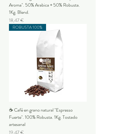
Aroma". 50% Arabica + 50% Robusta.
1Kg. Blend.
Precio
18,47 €
ROBUSTA 100%
☕ Café en grano natural "Espresso
Fuerte". 100% Robusta. 1Kg. Tostado
artesanal
Precio
19,47 €