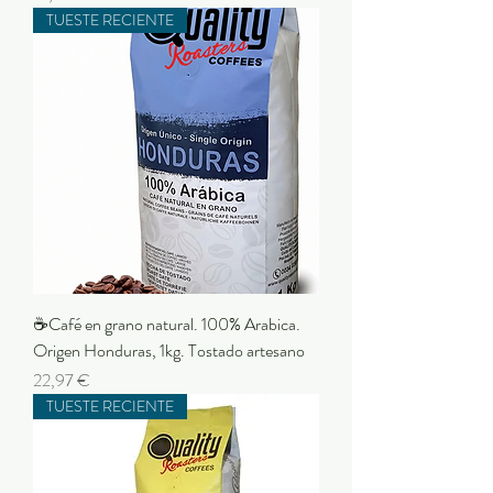
TUESTE RECIENTE
☕Café en grano natural. 100% Arabica.
Origen Honduras, 1kg. Tostado artesano
Precio
22,97 €
TUESTE RECIENTE