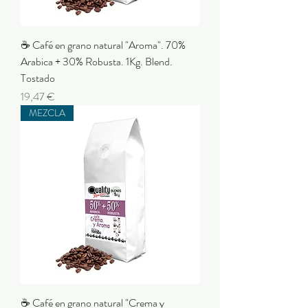
☕ Café en grano natural "Aroma". 70%
Arabica + 30% Robusta. 1Kg. Blend.
Tostado
Precio
19,47 €
MEZCLA
☕ Café en grano natural "Crema y