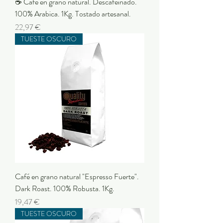
☕ Café en grano natural. Descafeinado.
100% Arabica. 1Kg. Tostado artesanal.
Precio
22,97 €
TUESTE OSCURO
Café en grano natural "Espresso Fuerte".
Dark Roast. 100% Robusta. 1Kg.
Precio
19,47 €
TUESTE OSCURO