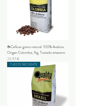
☕Café en grano natural. 100% Arabica.
Origen Colombia, 1kg. Tostado artesano
Precio
23,97 €
TUESTE RECIENTE